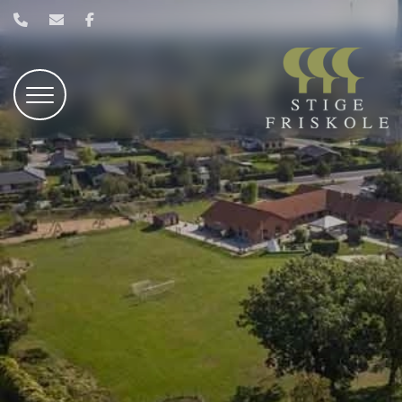
Gå
til
hovedindhold