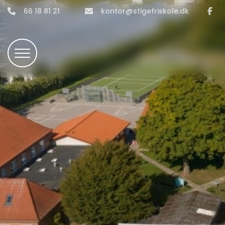
Gå
66 18 81 21
kontor@stigefriskole.dk
til
hovedindhold