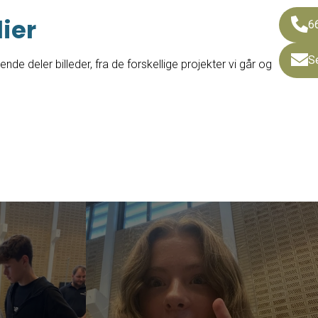
ier
6
S
ende deler billeder, fra de forskellige projekter vi går og