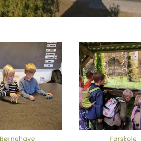
Børnehave
Førskole