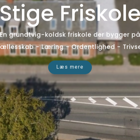
Stige Friskol
En grundtvig-koldsk friskole der bygger p
ællesskab - Læring - Ordentlighed - Trivs
Læs mere