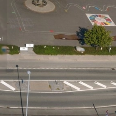
e
å
el